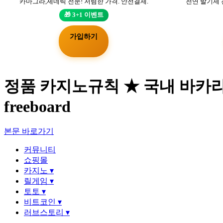
카마그라,제네릭 전문! 저렴한 가격. 안전결제.
천연 발기제 
🎁 3+1 이벤트
가입하기
정품 카지노규칙 ★ 국내 바카라타이 ★ 
freeboard
본문 바로가기
커뮤니티
쇼핑몰
카지노 ▾
릴게임 ▾
토토 ▾
비트코인 ▾
러브스토리 ▾