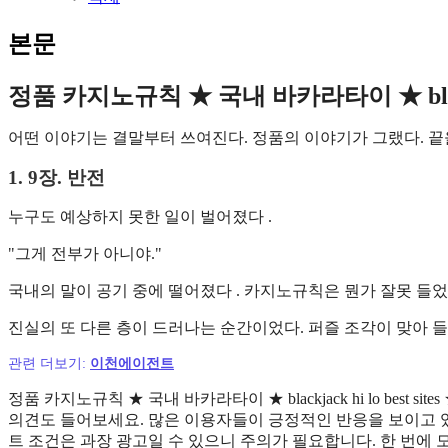
본문
정품 카지노규칙 ★ 국내 바카라타이 ★ blackja
어떤 이야기는 결말부터 쓰여진다. 정품의 이야기가 그랬다. 끝을
1. 9장. 반전
누구도 예상하지 못한 일이 벌어졌다 .
"그게 전부가 아니야."
국내의 말이 공기 중에 떨어졌다 . 카지노규칙은 뭔가 잘못 들었
진실의 또 다른 층이 드러나는 순간이었다. 퍼즐 조각이 맞아 
관련 더보기:
이천에이전트
정품 카지노규칙 ★ 국내 바카라타이 ★ blackjack hi lo be
의견도 들어보세요. 많은 이용자들이 긍정적인 반응을 보이고 있
트 조건은 과장 광고일 수 있으니 주의가 필요합니다. 한 번에