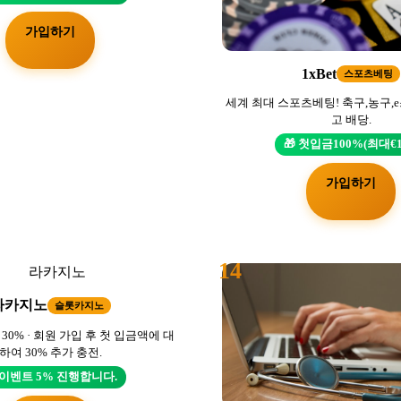
가입하기
1xBet
스포츠베팅
세계 최대 스포츠베팅! 축구,농구,e
고 배당.
🎁 첫입금100%(최대€1
가입하기
14
라카지노
슬롯카지노
30% · 회원 가입 후 첫 입금액에 대
하여 30% 추가 충전.
 이벤트 5% 진행합니다.