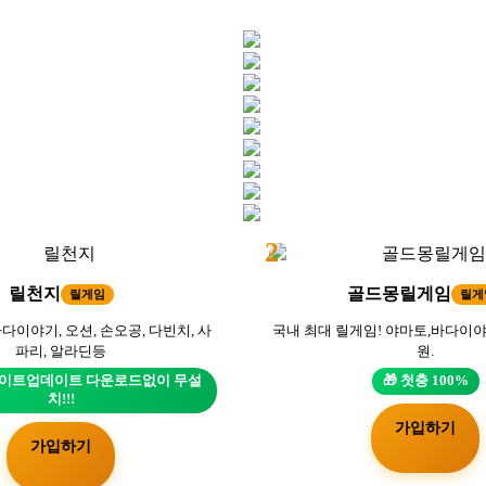
2
릴천지
골드몽릴게임
릴게임
릴게
다이야기, 오션, 손오공, 다빈치, 사
국내 최대 릴게임! 야마토,바다이
파리, 알라딘등
원.
 사이트업데이트 다운로드없이 무설
🎁 첫충 100%
치!!!
가입하기
가입하기