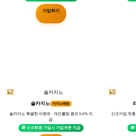
가입하기
12
13
솔카지노
카지노베팅
솔카지노 특별한 이벤트 · 개인롤링 콤프 0.6% 지
신규가입 첫충 
급.
🎁 신규회원 가입시 가입쿠폰 지급
