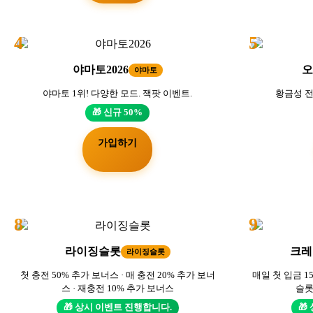
4
5
야마토2026
오
야마토
야마토 1위! 다양한 모드. 잭팟 이벤트.
황금성 전
🎁 신규 50%
가입하기
8
9
라이징슬롯
크레
라이징슬롯
첫 충전 50% 추가 보너스 · 매 충전 20% 추가 보너
매일 첫 입금 15
스 · 재충전 10% 추가 보너스
슬롯
🎁 상시 이벤트 진행합니다.
🎁