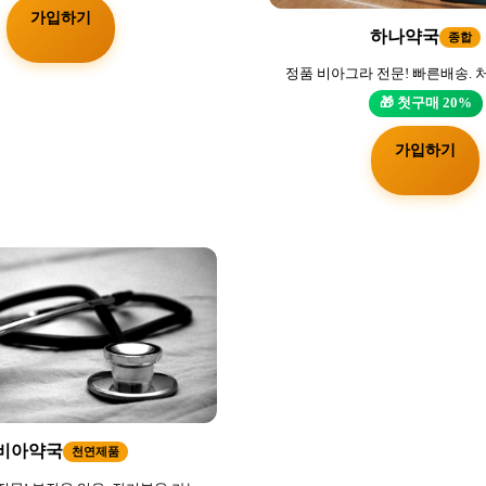
가입하기
하나약국
종합
정품 비아그라 전문! 빠른배송. 
🎁 첫구매 20%
가입하기
비아약국
천연제품