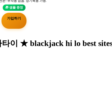
전문! 부작용 없음. 장기복용 가능.
🎁 샘플 증정
가입하기
blackjack hi lo best si