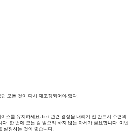
있던 모든 것이 다시 재조정되어야 했다.
만의 페이스를 유지하세요. best 관련 결정을 내리기 전 반드시 주변의
. 한 번에 모든 걸 얻으려 하지 않는 자세가 필요합니다. 이벤
로 설정하는 것이 좋습니다.