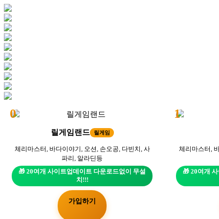
0
1
릴게임랜드
릴게임
체리마스터, 바다이야기, 오션, 손오공, 다빈치, 사
체리마스터, 바
파리, 알라딘등
🎁 20여개 사이트업데이트 다운로드없이 무설
🎁 20여개
치!!!
가입하기