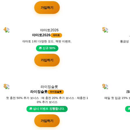
가입하기
4
5
야마토2026
야마토
야마토 1위! 다양한 모드. 잭팟 이벤트.
황금성 
🎁 신규 50%
가입하기
8
9
라이징슬롯
크
라이징슬롯
첫 충전 50% 추가 보너스 · 매 충전 20% 추가 보너스 · 재충전 1
매일 첫 입금 15% 
0% 추가 보너스
🎁 상시 이벤트 진행합니다.
가입하기