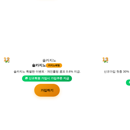
12
13
솔카지노
카지노베팅
솔카지노 특별한 이벤트 · 개인롤링 콤프 0.6% 지급.
신규가입 첫충 30% 
🎁 신규회원 가입시 가입쿠폰 지급
가입하기