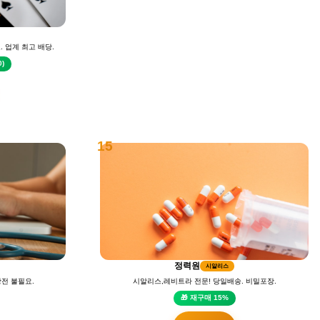
 업계 최고 배당.
)
15
정력원
시알리스
방전 불필요.
시알리스,레비트라 전문! 당일배송. 비밀포장.
🎁 재구매 15%