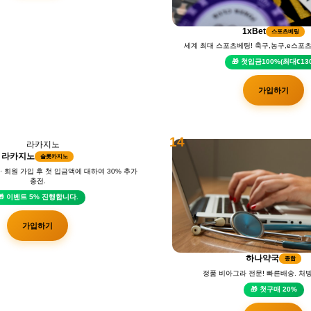
1xBet
스포츠베팅
세계 최대 스포츠베팅! 축구,농구,e스포츠.
🎁 첫입금100%(최대€130
가입하기
14
라카지노
슬롯카지노
· 회원 가입 후 첫 입금액에 대하여 30% 추가
충전.
🎁 이벤트 5% 진행합니다.
가입하기
하나약국
종합
정품 비아그라 전문! 빠른배송. 처
🎁 첫구매 20%