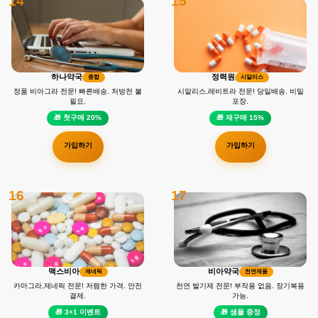
14
15
하나약국
정력원
종합
시알리스
정품 비아그라 전문! 빠른배송. 처방전 불
시알리스,레비트라 전문! 당일배송. 비밀
필요.
포장.
🎁 첫구매 20%
🎁 재구매 15%
가입하기
가입하기
16
17
맥스비아
비아약국
제네릭
천연제품
카마그라,제네릭 전문! 저렴한 가격. 안전
천연 발기제 전문! 부작용 없음. 장기복용
결제.
가능.
🎁 3+1 이벤트
🎁 샘플 증정