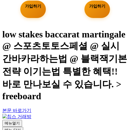
가입하기
가입하기
low stakes baccarat martingale
@ 스포츠토토스페셜 @ 실시
간바카라하는법 @ 블랙잭기본
전략 이기는법 특별한 혜택!!
바로 만나보실 수 있습니다. >
freeboard
본문 바로가기
메뉴열기