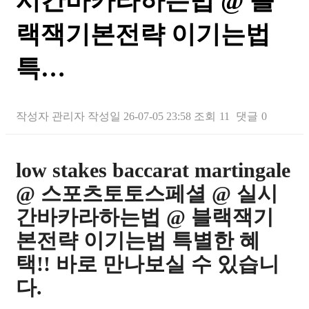
시간바카라하는법 @ 블
랙잭기본전략 이기는법
특…
작성자
관리자
작성일
26-07-05 23:58
조회
11
댓글
0
본문
low stakes baccarat martingale
@ 스포츠토토스페셜 @ 실시
간바카라하는법 @ 블랙잭기
본전략 이기는법 특별한 혜
택!! 바로 만나보실 수 있습니
다.