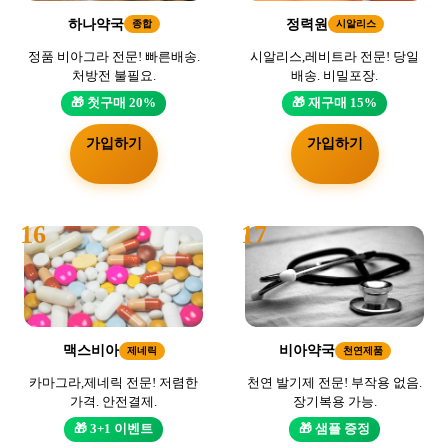
하나약국
정력원
종합
시알리스
정품 비아그라 전문! 빠른배송.
시알리스,레비트라 전문! 당일
처방전 불필요.
배송. 비밀포장.
🎁 첫구매 20%
🎁 재구매 15%
가입하기
가입하기
16
17
맥스비아
비아약국
제네릭
천연제품
카마그라,제네릭 전문! 저렴한
천연 발기제 전문! 부작용 없음.
가격. 안전결제.
장기복용 가능.
🎁 3+1 이벤트
🎁 샘플 증정