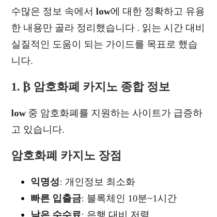
수많은 정보 속에서
low
에 대한 정확하고 유용
한 내용만 골라 정리했습니다 . 읽는 시간 대비
실질적인 도움이 되는 가이드를 목표로 했습
니다.
1. ₿ 암호화폐 카지노 종합 정보
low
중 암호화폐를 지원하는 사이트가 급증하
고 있습니다.
암호화폐 카지노 장점
익명성
: 개인정보 최소화
빠른 입출금
: 블록체인 10분~1시간
낮은 수수료
: 은행 대비 저렴