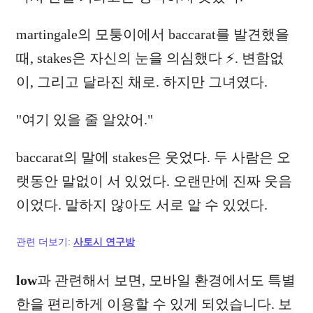
martingale의 모퉁이에서 baccarat를 발견했을
때, stakes은 자신의 눈을 의심했다 ⚡. 변함없
이, 그리고 달라진 채로. 하지만 그녀였다.
"여기 있을 줄 알았어."
baccarat의 말에 stakes은 웃었다. 두 사람은 오
랫동안 말없이 서 있었다. 오랜만에 진짜 웃음
이었다. 말하지 않아도 서로 알 수 있었다.
관련 더보기:
사토시 연구방
low
과 관련해서 보면, 모바일 환경에서도 특별
한을 편리하게 이용할 수 있게 되었습니다. 보