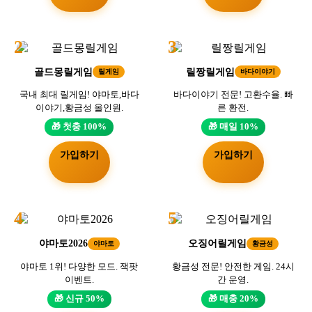
2
3
골드몽릴게임
릴짱릴게임
릴게임
바다이야기
국내 최대 릴게임! 야마토,바다
바다이야기 전문! 고환수율. 빠
이야기,황금성 올인원.
른 환전.
🎁 첫충 100%
🎁 매일 10%
가입하기
가입하기
4
5
야마토2026
오징어릴게임
야마토
황금성
야마토 1위! 다양한 모드. 잭팟
황금성 전문! 안전한 게임. 24시
이벤트.
간 운영.
🎁 신규 50%
🎁 매충 20%