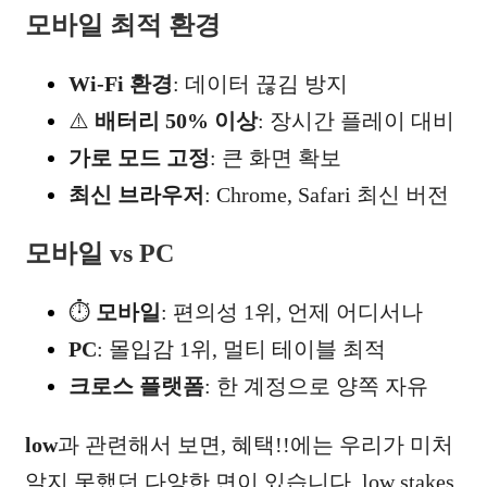
모바일 최적 환경
Wi-Fi 환경
: 데이터 끊김 방지
⚠️
배터리 50% 이상
: 장시간 플레이 대비
가로 모드 고정
: 큰 화면 확보
최신 브라우저
: Chrome, Safari 최신 버전
모바일 vs PC
⏱️
모바일
: 편의성 1위, 언제 어디서나
PC
: 몰입감 1위, 멀티 테이블 최적
크로스 플랫폼
: 한 계정으로 양쪽 자유
low
과 관련해서 보면, 혜택!!에는 우리가 미처
알지 못했던 다양한 면이 있습니다. low stakes