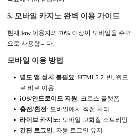
5. 모바일 카지노 완벽 이용 가이드
현재
low
이용자의 70% 이상이 모바일을 주력
으로 사용합니다.
모바일 이용 방법
별도 앱 설치 불필요
: HTML5 기반, 웹으
로 바로 이용
iOS/안드로이드 지원
: 크로스 플랫폼
충전/환전
: 모바일에서 직접 처리
라이브 카지노
: 모바일 고화질 스트리밍
간편 로그인
: 자동 로그인 유지