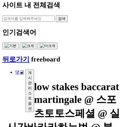
사이트 내 전체검색
검색
인기검색어
뒤로가기
freeboard
댓글
게
시
판
low stakes baccarat
리
스
martingale @ 스포
트
옵
션
츠토토스페셜 @ 실