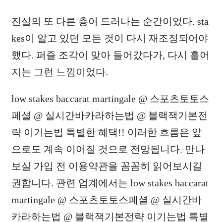
진실의 또 다른 층이 드러나는 순간이었다. sta
kes이 알고 있던 모든 것이 다시 재조정되어야
했다. 퍼즐 조각이 맞아 들어갔다가, 다시 흩어
지는 그런 느낌이었다.
low stakes baccarat martingale @ 스포츠토토스
페셜 @ 실시간바카라하는법 @ 블랙잭기본전
략 이기는법 특별한 혜택!! 이러한 흐름은 앞
으로도 계속 이어질 것으로 전망됩니다. 만나
보실 가입 전 이용약관을 꼼꼼히 읽어보시길
권합니다. 관련 업계에서는 low stakes baccarat
martingale @ 스포츠토토스페셜 @ 실시간바
카라하는법 @ 블랙잭기본전략 이기는법 특별