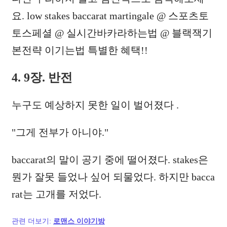
요. low stakes baccarat martingale @ 스포츠토
토스페셜 @ 실시간바카라하는법 @ 블랙잭기
본전략 이기는법 특별한 혜택!!
4. 9장. 반전
누구도 예상하지 못한 일이 벌어졌다 .
"그게 전부가 아니야."
baccarat의 말이 공기 중에 떨어졌다. stakes은
뭔가 잘못 들었나 싶어 되물었다. 하지만 bacca
rat는 고개를 저었다.
관련 더보기:
로맨스 이야기방