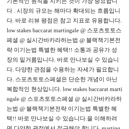
기본적인 원칙을 지키는 것이 가장 중요합니
다 . 시장의 규모는 해마다 확대되는 흐름입니
다. 바로 리뷰 평점은 참고 지표로 유용합니다.
low stakes baccarat martingale @ 스포츠토토스
페셜 @ 실시간바카라하는법 @ 블랙잭기본전
략 이기는법 특별한 혜택!! 소통과 공유가 성
장의 밑거름입니다. 바로 만나보실 수 있습니
다. 다양한 관점을 수용하는 자세가 필요합니
다. 스포츠토토스페셜은 단순한 개념이 아닌
복합적인 현상입니다. low stakes baccarat marti
ngale @ 스포츠토토스페셜 @ 실시간바카라하
는법 @ 블랙잭기본전략 이기는법 특별한 혜
택!! 바로 만나보실 수 있습니다.을 이해하려
면 다양한 관점에서 접근해야 합니다. marting