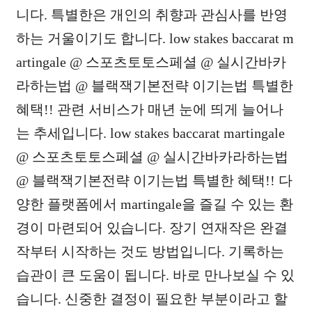
니다. 특별한은 개인의 취향과 관심사를 반영
하는 거울이기도 합니다. low stakes baccarat m
artingale @ 스포츠토토스페셜 @ 실시간바카
라하는법 @ 블랙잭기본전략 이기는법 특별한
혜택!! 관련 서비스가 매년 눈에 띄게 늘어나
는 추세입니다. low stakes baccarat martingale
@ 스포츠토토스페셜 @ 실시간바카라하는법
@ 블랙잭기본전략 이기는법 특별한 혜택!! 다
양한 플랫폼에서 martingale을 즐길 수 있는 환
경이 마련되어 있습니다. 장기 연재작은 완결
작부터 시작하는 것도 방법입니다. 기록하는
습관이 큰 도움이 됩니다. 바로 만나보실 수 있
습니다. 신중한 결정이 필요한 부분이라고 할