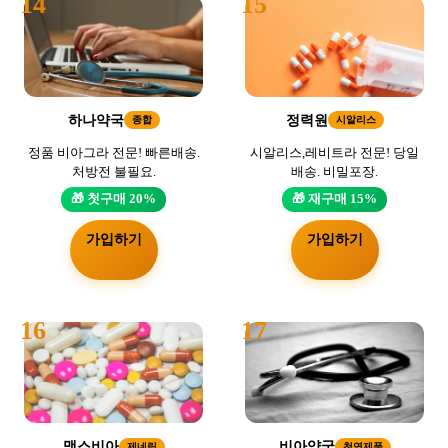
14
15
하나약국
정력원
종합
시알리스
정품 비아그라 전문! 빠른배송.
시알리스,레비트라 전문! 당일
처방전 불필요.
배송. 비밀포장.
🎁 첫구매 20%
🎁 재구매 15%
가입하기
가입하기
16
17
맥스비아
비아약국
제네릭
천연제품