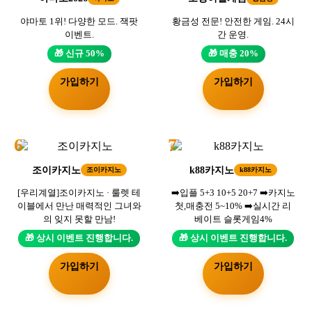
야마토 1위! 다양한 모드. 잭팟
황금성 전문! 안전한 게임. 24시
이벤트.
간 운영.
🎁 신규 50%
🎁 매충 20%
가입하기
가입하기
6
7
조이카지노
k88카지노
조이카지노
k88카지노
[우리계열]조이카지노 · 룰렛 테
➡️입플 5+3 10+5 20+7 ➡️카지노
이블에서 만난 매력적인 그녀와
첫,매충전 5~10% ➡️실시간 리
의 잊지 못할 만남!
베이트 슬롯게임4%
🎁 상시 이벤트 진행합니다.
🎁 상시 이벤트 진행합니다.
가입하기
가입하기