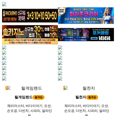
0
1
릴게임랜드
릴천지
릴게임
릴게임
체리마스터, 바다이야기, 오션,
체리마스터, 바다이야기, 오션,
손오공, 다빈치, 사파리, 알라딘
손오공, 다빈치, 사파리, 알라딘
등
등