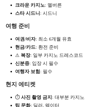
크라운 카지노
: 멜버른
스타 시드니
: 시드니
여행 준비
여권/비자
: 최소 6개월 유효
현금/카드
: 환전 준비
⚠️
복장
: 일부 카지노 드레스코드
신분증
: 입장 시 필수
여행자 보험
: 필수
현지 에티켓
⏱️
사진 촬영 금지
: 대부분 카지노
팁 문화
: 딜러, 웨이터