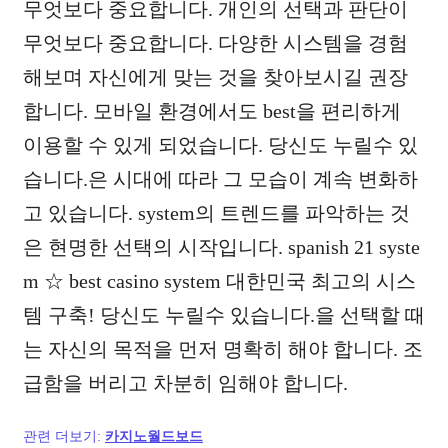
무엇보다 중요합니다. 개인의 선택과 판단이
무엇보다 중요합니다. 다양한 시스템을 경험
해보며 자신에게 맞는 것을 찾아보시길 권장
합니다. 모바일 환경에서도 best을 편리하게
이용할 수 있게 되었습니다. 당신도 누릴수 있
습니다.은 시대에 따라 그 모습이 계속 변화하
고 있습니다. system의 트렌드를 파악하는 것
은 현명한 선택의 시작입니다. spanish 21 syste
m ☆ best casino system 대한민국 최고의 시스
템 구축! 당신도 누릴수 있습니다.을 선택할 때
는 자신의 목적을 먼저 명확히 해야 합니다. 조
급함을 버리고 차분히 임해야 합니다.
관련 더보기:
카지노월드보드