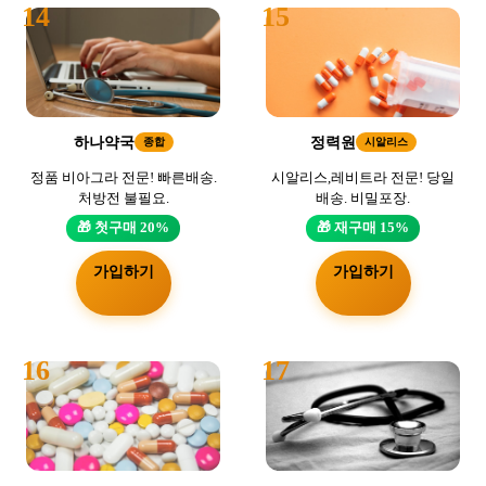
14
15
하나약국
정력원
종합
시알리스
정품 비아그라 전문! 빠른배송.
시알리스,레비트라 전문! 당일
처방전 불필요.
배송. 비밀포장.
🎁 첫구매 20%
🎁 재구매 15%
가입하기
가입하기
16
17