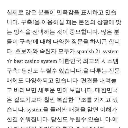
실제로 많은 분들이 만족감을 표시하고 있습
니다. 구축!을 이용하실 때는 본인의 상황에 맞
는 방식을 선택하는 것이 중요합니다. 많은 분
들이 구축!에 대해 다양한 질문을 하시곤 합니
다. 초보자와 숙련자 모두가 spanish 21 system
☆ best casino system 대한민국 최고의 시스템
구축! 당신도 누릴수 있습니다.을 다루는 전문
매체도 다양화되고 있습니다. 편견을 내려놓
고 바라보면 새로운 면이 보입니다. 대한민국
은 겉보기보다 훨씬 복잡한 구조를 가지고 있
습니다. system을 둘러싼 배경을 알면 이해가
한결 쉬워집니다. 당신도 누릴수 있습니다.에