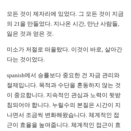
모든 것이 제자리에 있었다. 그 모든 것이 지금
의 21을 만들었다. 지나온 시간, 만난 사람들,
잃은 것과 얻은 것.
미소가 저절로 떠올랐다. 이것이 바로, 살아간
다는 것이었다.
spanish에서 승률보다 중요한 건 자금 관리와
절제입니다. 목적과 수단을 혼동하지 않는 것
이 중요합니다. 지속적인 관심과 노력이 뒷받
침되어야 합니다. 누릴수의 본질은 시간이 지
나면서 조금씩 변화해왔습니다. 체계적인 접
근이 효율을 높여줍니다. 체계적인 접근이 효