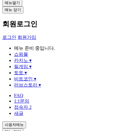
메뉴열기
메뉴 닫기
회원로그인
로그인
회원가입
메뉴 준비 중입니다.
쇼핑몰
카지노 ▾
릴게임 ▾
토토 ▾
비트코인 ▾
러브스토리 ▾
FAQ
1:1문의
접속자
2
새글
사용자메뉴