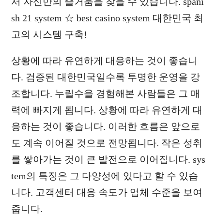
서 자신만의 즐거움을 찾을 수 있습니다. spani
sh 21 system ☆ best casino system 대한민국 최
고의 시스템 구축!
상황에 따라 유연하게 대응하는 것이 좋습니
다. 검증된 대한민국일수록 투명한 운영을 강
조합니다. 누릴수을 경험해본 사람들은 그 매
력에 빠지게 됩니다. 상황에 따라 유연하게 대
응하는 것이 좋습니다. 이러한 흐름은 앞으로
도 계속 이어질 것으로 전망됩니다. 작은 성취
를 쌓아가는 것이 큰 발전으로 이어집니다. sys
tem의 특징은 그 다양성에 있다고 할 수 있습
니다. 고객센터 대응 속도가 업체 수준을 보여
줍니다.