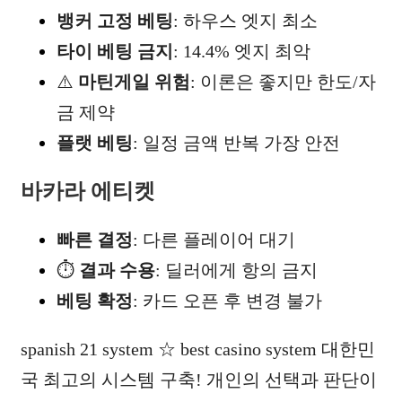
뱅커 고정 베팅
: 하우스 엣지 최소
타이 베팅 금지
: 14.4% 엣지 최악
⚠️
마틴게일 위험
: 이론은 좋지만 한도/자
금 제약
플랫 베팅
: 일정 금액 반복 가장 안전
바카라 에티켓
빠른 결정
: 다른 플레이어 대기
⏱️
결과 수용
: 딜러에게 항의 금지
베팅 확정
: 카드 오픈 후 변경 불가
spanish 21 system ☆ best casino system 대한민
국 최고의 시스템 구축! 개인의 선택과 판단이